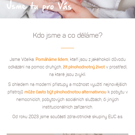
Kdo jsme a co děláme?
Jsme Včelka.
Pomáháme lidem
, kteří jsou z jakéhokoli důvodu
odkázání na pomoc druhých,
žít plnohodnotný život
v prostředí,
na které jsou zvyklí.
S ohledem na moderní přístupy a možnost využití nejnovějších
přístrojů
může často být plnohodnotou alternativnou
k pobytu v
nemocnicích, pobytových sociálních službách, či jiných
institucionálních zařízeních.
Od roku 2023 jsme součástí zdravotnické skupiny EUC a.s.