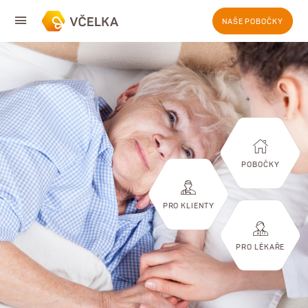
NAŠE POBOČKY
POBOČKY
PRO KLIENTY
PRO LÉKAŘE