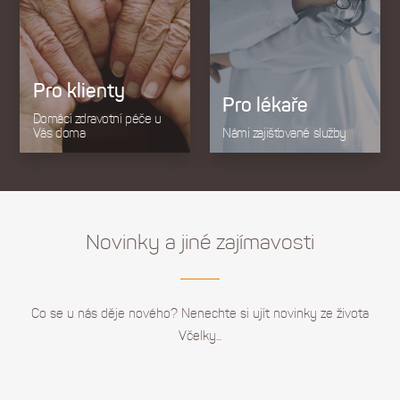
Pro klienty
Pro lékaře
Domácí zdravotní péče u
Vás doma
Námi zajišťované služby
Novinky a jiné zajímavosti
Co se u nás děje nového? Nenechte si ujít novinky ze života
Včelky...