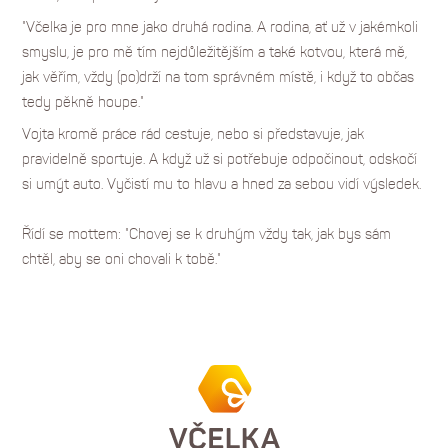
"Včelka je pro mne jako druhá rodina. A rodina, ať už v jakémkoli
smyslu, je pro mě tím nejdůležitějším a také kotvou, která mě,
jak věřím, vždy (po)drží na tom správném místě, i když to občas
tedy pěkně houpe."
Vojta kromě práce rád cestuje, nebo si představuje, jak
pravidelně sportuje. A když už si potřebuje odpočinout, odskočí
si umýt auto. Vyčistí mu to hlavu a hned za sebou vidí výsledek.
Řídí se mottem: "Chovej se k druhým vždy tak, jak bys sám
chtěl, aby se oni chovali k tobě."