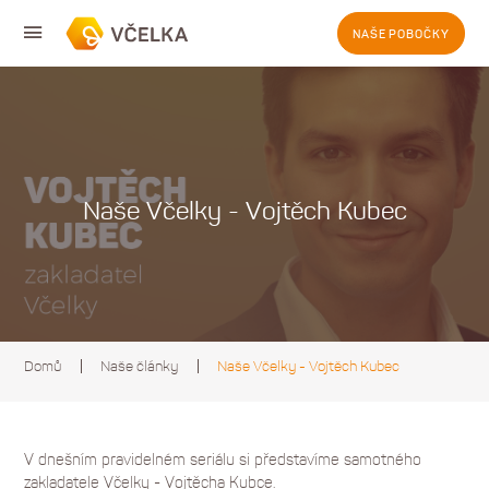
NAŠE POBOČKY
Naše Včelky - Vojtěch Kubec
Domů
Naše články
Naše Včelky - Vojtěch Kubec
V dnešním pravidelném seriálu si představíme samotného
zakladatele Včelky - Vojtěcha Kubce.