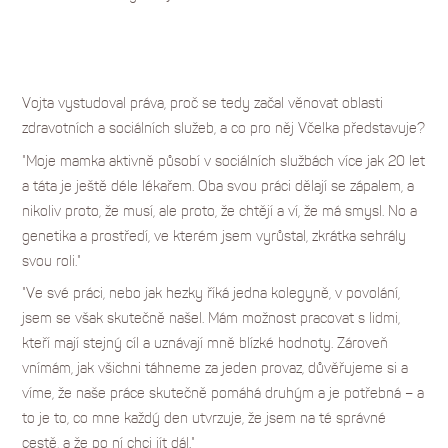
Vojta vystudoval práva, proč se tedy začal věnovat oblasti
zdravotních a sociálních služeb, a co pro něj Včelka představuje?
"Moje mamka aktivně působí v sociálních službách více jak 20 let
a táta je ještě déle lékařem. Oba svou práci dělají se zápalem, a
nikoliv proto, že musí, ale proto, že chtějí a ví, že má smysl. No a
genetika a prostředí, ve kterém jsem vyrůstal, zkrátka sehrály
svou roli."
"Ve své práci, nebo jak hezky říká jedna kolegyně, v povolání,
jsem se však skutečně našel. Mám možnost pracovat s lidmi,
kteří mají stejný cíl a uznávají mně blízké hodnoty. Zároveň
vnímám, jak všichni táhneme za jeden provaz, důvěřujeme si a
víme, že naše práce skutečně pomáhá druhým a je potřebná – a
to je to, co mne každý den utvrzuje, že jsem na té správné
cestě, a že po ní chci jít dál."