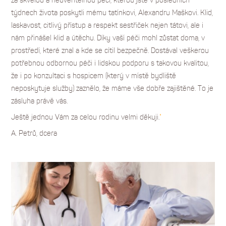
týdnech života poskytli mému tatínkovi, Alexandru Maškovi. Klid,
laskavost, citlivý přístup a respekt sestřiček nejen tátovi, ale i
nám přinášel klid a útěchu. Díky vaší péči mohl zůstat doma, v
prostředí, které znal a kde se cítil bezpečně. Dostával veškerou
potřebnou odbornou péči i lidskou podporu s takovou kvalitou,
že i po konzultaci s hospicem (který v místě bydliště
neposkytuje služby) zaznělo, že máme vše dobře zajištěné. To je
zásluha právě vás.
Ještě jednou Vám za celou rodinu velmi děkuji.
"
A. Petrů, dcera