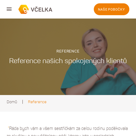
NAŠE POBOČKY
REFERENCE
Reference našich spokojených klientů
Domů
Reference
"
Ráda bych vám a všem sestřičkám za celou rodinu poděkovala
za skvělou a neuvěřitelnou péči, kterou jste v posledních