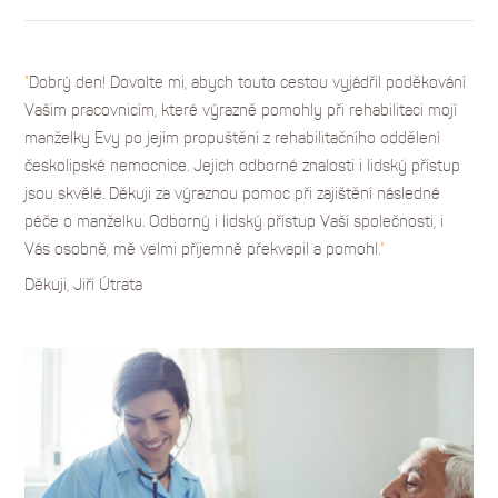
"
Dobrý den! Dovolte mi, abych touto cestou vyjádřil poděkování
Vašim pracovnicím, které výrazně pomohly při rehabilitaci mojí
manželky Evy po jejím propuštění z rehabilitačního oddělení
českolipské nemocnice. Jejich odborné znalosti i lidský přístup
jsou skvělé. Děkuji za výraznou pomoc při zajištění následné
péče o manželku. Odborný i lidský přístup Vaší společnosti, i
Vás osobně, mě velmi příjemně překvapil a pomohl.
"
Děkuji, Jiří Útrata