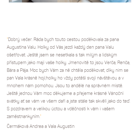
"
Dobrý večer. Ráda bych touto cestou poděkovala za pana
Augustína Valu. Holky od Vás jezdí každý den pana Valu
ošetřovat. Ještě jsem se nesetkala s tak milým a lidským
přístupem jako mají vaše holky. Jmenovitě to jsou Verča, Renča,
Bára a Pája. Moc bych Vám za ně chtěla poděkovat, díky nim se
pan Vala krásně hojí,holky ho vždy potěší svojí návštěvou a v
mnohem nám pomohou. Jsou to andělé na správném místě.
Ještě jednou Vám moc děkujeme a přejeme krásné Vánoční
svátky ať se vám ve všem daří a jste stále tak skvělí jako do teď.
S pozdravem a velikou úctou a vděčnosti k vám i vašem
zaměstnankyním.
"
Čermáková Andrea a Vala Augustin